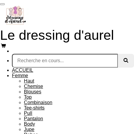
Passer
au
contenu
principal
Le dressing d'aurel
ACCUEIL
Femme
Haut
Chemise
Blouses
Top
Combinaison
Tee-shirts
Pull
Pantalon
Body
Jupe