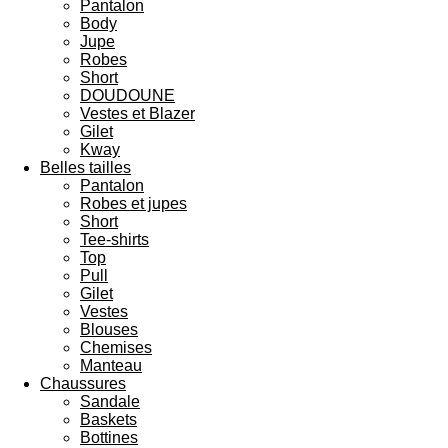
Pantalon
Body
Jupe
Robes
Short
DOUDOUNE
Vestes et Blazer
Gilet
Kway
Belles tailles
Pantalon
Robes et jupes
Short
Tee-shirts
Top
Pull
Gilet
Vestes
Blouses
Chemises
Manteau
Chaussures
Sandale
Baskets
Bottines