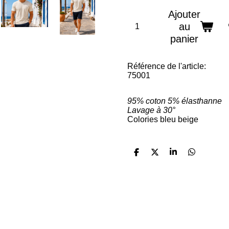
Ajouter
au
panier
Référence de l'article:
75001
95% coton 5% élasthanne
Lavage à 30°
Colories bleu beige
P
P
P
P
a
a
a
a
r
r
r
r
t
t
t
t
a
a
a
a
g
g
g
g
F
I
e
e
e
e
a
n
r
r
r
r
c
s