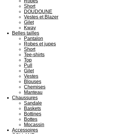
Robes
Short
DOUDOUNE
Vestes et Blazer
Gilet
Kway
Belles tailles
Pantalon
Robes et jupes
Short
Tee-shirts
Top
Pull
Gilet
Vestes
Blouses
Chemises
Manteau
Chaussures
Sandale
Baskets
Bottines
Bottes
Mocassin
Accessoires