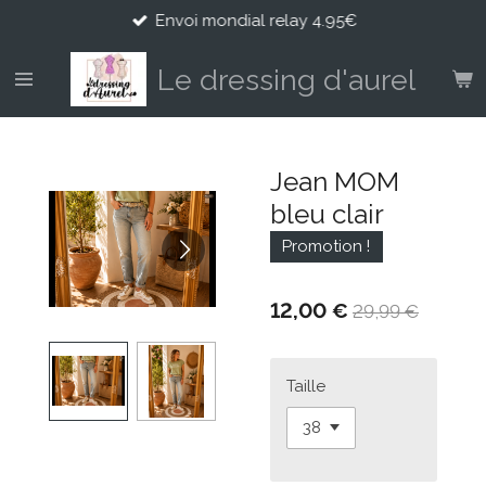
Envoi mondial relay 4.95€
Passer
au
contenu
Le dressing d'aurel
principal
Jean MOM
bleu clair
Promotion !
12,00 €
29,99 €
Taille