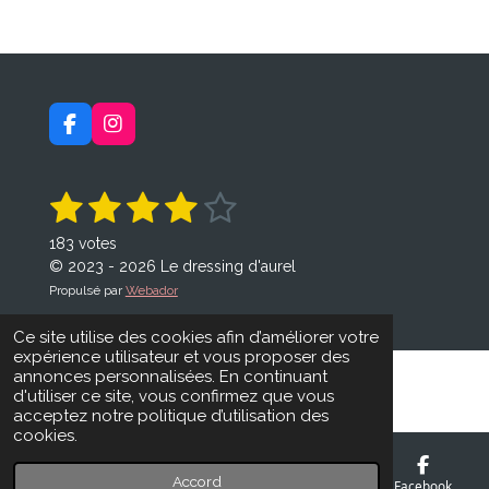
a
a
a
a
g
g
g
g
e
e
e
e
r
r
r
r
F
I
a
n
c
s
e
t
1
2
3
4
5
E
É
b
a
n
v
o
g
é
é
é
é
é
v
183 votes
a
o
r
o
t
t
t
t
t
© 2023 - 2026 Le dressing d'aurel
k
a
y
l
e
m
Propulsé par
Webador
u
o
o
o
o
o
r
a
l
i
i
i
i
i
Ce site utilise des cookies afin d’améliorer votre
t
'
expérience utilisateur et vous proposer des
é
i
l
l
l
l
l
v
annonces personnalisées. En continuant
o
a
d'utiliser ce site, vous confirmez que vous
e
e
e
e
e
n
l
acceptez notre politique d’utilisation des
u
:
cookies.
s
s
s
s
a
3
t
.
i
Accord
E-mail
Carte
Facebook