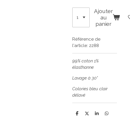
Ajouter
au
panier
Référence de
l'article:
2288
99% coton 1%
élasthanne
Lavage à 30°
Colories bleu clair
délavé
P
P
P
P
a
a
a
a
r
r
r
r
t
t
t
t