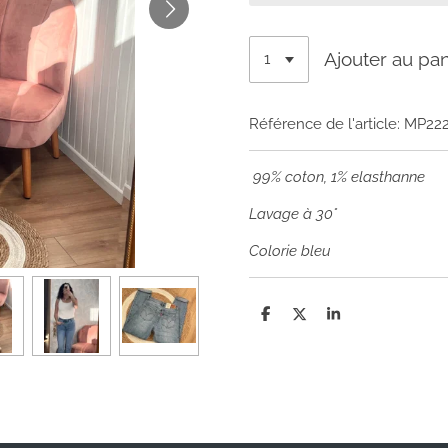
Ajouter au pan
Référence de l'article:
MP222
99% coton, 1% elasthanne
Lavage à 30°
Colorie bleu
P
P
P
a
a
a
r
r
r
t
t
t
a
a
a
g
g
g
e
e
e
r
r
r