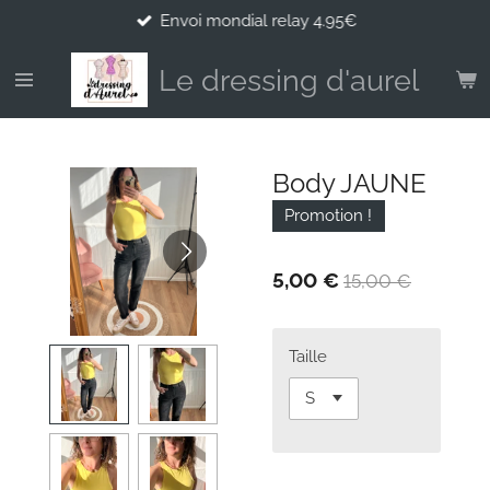
Envoi mondial relay 4.95€
Passer
au
contenu
Le dressing d'aurel
principal
Body JAUNE
Promotion !
5,00 €
15,00 €
Taille