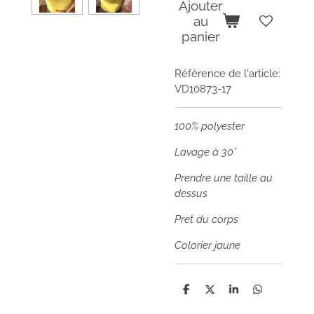
Ajouter
au
panier
Référence de l'article:
VD10873-17
100% polyester
Lavage à 30°
Prendre une taille au
dessus
Pret du corps
Colorier jaune
P
P
P
P
a
a
a
a