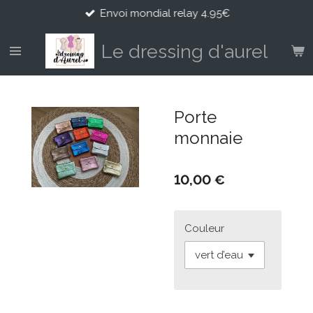
Envoi mondial relay 4.95€
Passer
au
contenu
Le dressing d'aurel
principal
Porte
monnaie
10,00 €
Couleur