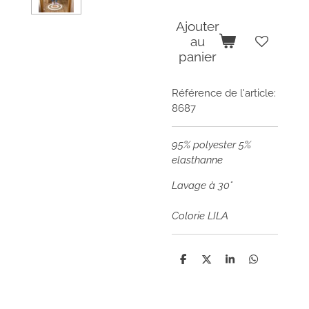
Ajouter
au
panier
Référence de l'article:
8687
95% polyester 5%
elasthanne
Lavage à 30°
Colorie LILA
P
P
P
P
a
a
a
a
r
r
r
r
t
t
t
t
a
a
a
a