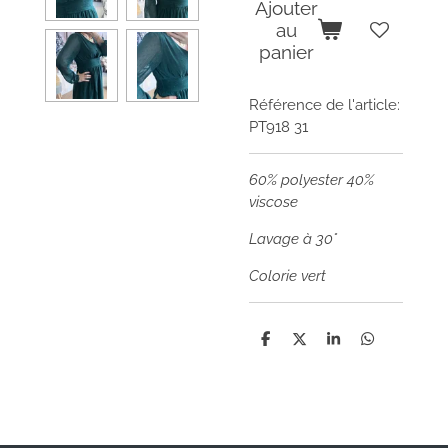
Ajouter
au
panier
Référence de l'article:
PT918 31
60% polyester 40%
viscose
Lavage à 30°
Colorie vert
P
P
P
P
a
a
a
a
r
r
r
r
t
t
t
t
a
a
a
a
g
g
g
g
e
e
e
e