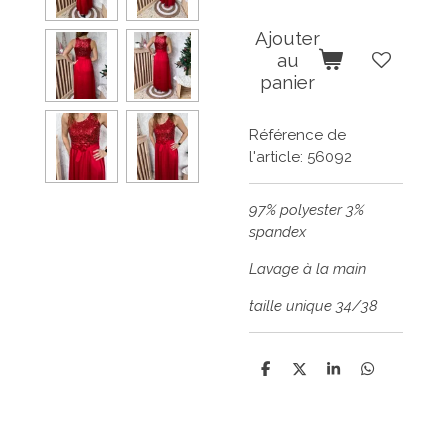
Ajouter
au
panier
Référence de
l'article:
56092
97% polyester 3%
spandex
Lavage à la main
taille unique 34/38
P
P
P
P
a
a
a
a
r
r
r
r
t
t
t
t
a
a
a
a