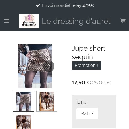
Envoi mondial relay 4.95€
Passer
au
contenu
Le dressing d'aurel
principal
Jupe short
sequin
Promotion !
17,50 €
25,00 €
Taille