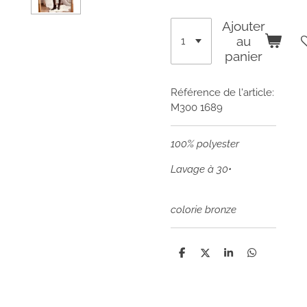
Ajouter
au
panier
Référence de l'article:
M300 1689
100% polyester
Lavage à 30•
colorie bronze
P
P
P
P
a
a
a
a
r
r
r
r
t
t
t
t
a
a
a
a