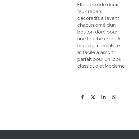
Elle possède deux
faux rabats
décoratifs à l’avant,
chacun orné d’un
bouton doré pour
une touche chic. Un
modèle minimaliste
et facile à assortir,
parfait pour un look
classique et Moderne
P
P
P
P
a
a
a
a
r
r
r
r
t
t
t
t
a
a
a
a
g
g
g
g
e
e
e
e
r
r
r
r