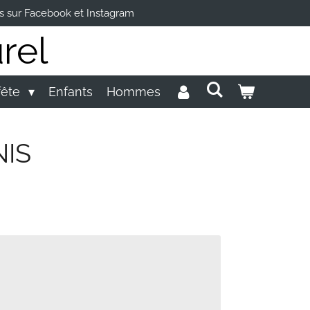
s sur Facebook et Instagram
rel
fête
Enfants
Hommes
NIS