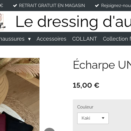
5€
RETRAIT GRATUIT EN MAGASIN
Rejoignez-nou
Le dressing d'au
haussures
Accessoires
COLLANT
Collection 
Écharpe U
15,00 €
Couleur