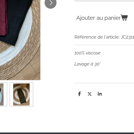
Ajouter au panier
Référence de l'article:
JC231
100% viscose
Lavage à 30°
P
P
P
a
a
a
r
r
r
t
t
t
a
a
a
g
g
g
e
e
e
r
r
r