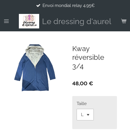
Envoi mondial relay 4.95€
Passer
au
contenu
Le dressing d'aurel
principal
Kway
réversible
3/4
48,00 €
Taille