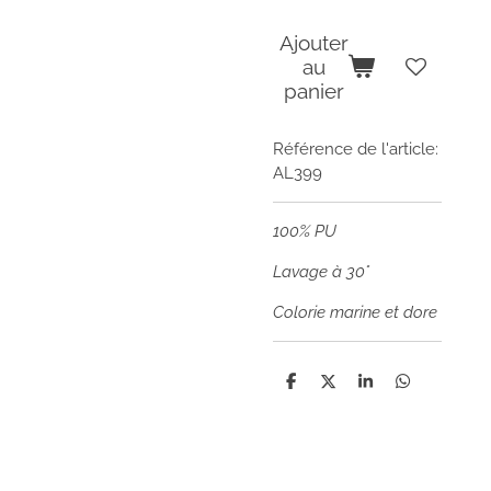
Ajouter
au
panier
Référence de l'article:
AL399
100% PU
Lavage à 30°
Colorie marine et dore
P
P
P
P
a
a
a
a
r
r
r
r
t
t
t
t
a
a
a
a
g
g
g
g
e
e
e
e