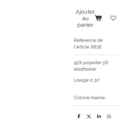
Ajouter
au
panier
Référence de
l'article:
8836
95% polyester 5%
élasthanne
Lavage à 30°
Colorie marine
P
P
P
P
a
a
a
a
r
r
r
r
t
t
t
t