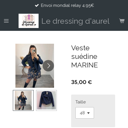
Envoi mondial relay 4.95€
Passer
au
contenu
Le dressing d'aurel
principal
Veste
suédine
MARINE
35,00 €
Taille